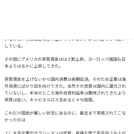
読み終えるまでに随分と時間がかかったけど、読み応えがあり納
得できる内容だった。日本経済の長期低迷の理由と収奪システム
を、データに基づき解明してくれる。
日本は生産性が上がらないから、賃金が上昇してこなかったとい
うのは間違い。実際には過去四半世紀に生産性が３０％上がって
いるのに、実質賃金は全く上がっていない。寧ろ円安で３％低下
している。
その間にアメリカの実質賃金はは３割上昇。ヨーロッパ諸国も日
本よりはるかに上昇してきた。
実質賃金を上げないから国内消費は長期低迷。そのため企業は海
外投資にばかり目を向けてきた。当然その恩恵は国内に還元され
ていないし、本当のところ海外投資利益率は期待されてきたより
実質は低い。キャピタルロス含めると４％程度。
これだけ国民が厳しい状況にあるのに、最近まで実感されてこな
かったのは
１）大手企業のサラリーマンは定昇、昇格な度で年平均２％上が