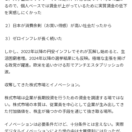
るので、個人ベースでは賃金が上がっているために実質賃金の低下
を実感しにくかった
２）日本が消費余剰（お買い得感）が高い社会だったから
３）ゼロインフレが長く続いた
しかし、2022年以降の円安インフレでそれが瓦解し始めると、生
活困窮者増。2024年以降の選挙結果にも反映。極端な主張を掲げ
る政党が躍進。欧米を追いかける形でアンチエスタブリッシュの
波。
収奪してきた株式市場とイノベーション。
株式市場は企業が長期投資を行うための資金を調達する場ではな
い。株式市場の本質は、従業員を中心として企業が生み出してき
た付加価値を、株主が幾つかの手段を通じて抜き取る場所。
イノベーションは必要条件だけど、十分条件とは言えない。実際
デジタルイノベーションにより世の中は大層便利にはなったが、